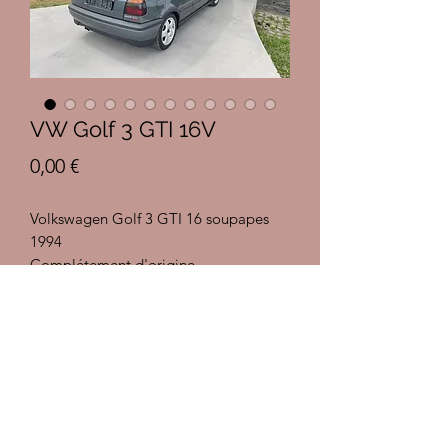
VW Golf 3 GTI 16V
Prix
0,00 €
Volkswagen Golf 3 GTI 16 soupapes
1994
Complétement d'origine
Première peinture
Intérieur Recaro
Couleur LK7Y Gris Atlas
Intérieur noir
Carnet d'entretien complet